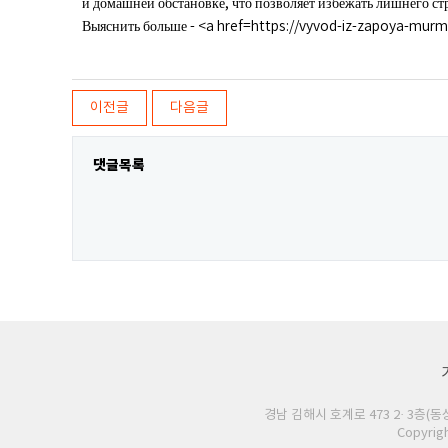
й домашней обстановке, что позволяет избежать лишнего ст
Выяснить больше - <a href=https://vyvod-iz-zapoya-murm
이전글
다음글
댓글목록
경남 김해시 호계로 473 2· 3층(동상동 
Copyrig