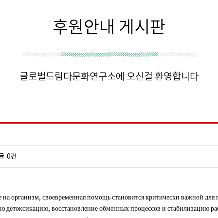
후원안내 게시판
글로벌드림다문화연구소에 오신걸 환영합니다
글
0건
ие на организм, своевременная помощь становится критически важной дл
ю детоксикацию, восстановление обменных процессов и стабилизацию ра