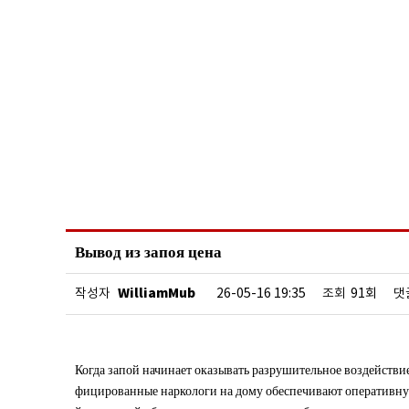
Вывод из запоя цена
WilliamMub
작성자
26-05-16 19:35
조회
91회
댓
Когда запой начинает оказывать разрушительное воздейств
фицированные наркологи на дому обеспечивают оперативну