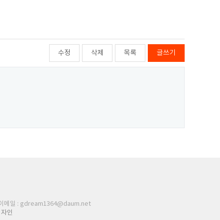
수정
삭제
목록
글쓰기
 이메일 : gdream1364@daum.net
디자인