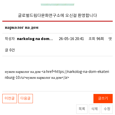
글로벌드림다문화연구소에 오신걸 환영합니다
нарколог на дом
narkolog na dom…
작성자
26-05-16 20:41
조회
96회
댓
글
0건
нужен нарколог на дом <a href=https://narkolog-na-dom-ekateri
nburg-10.ru>нужен нарколог на дом</a>
이전글
다음글
글쓰기
목록
삭제
수정