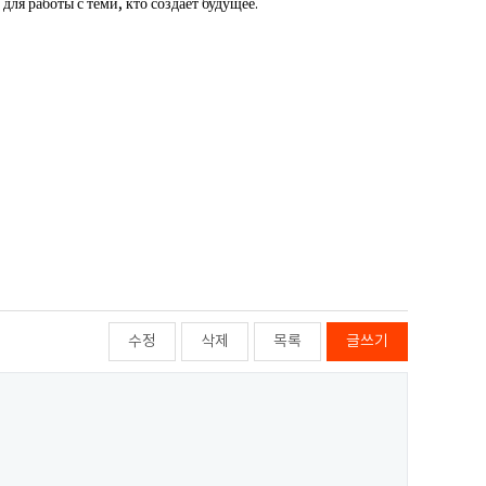
 работы с теми, кто создает будущее.
수정
삭제
목록
글쓰기