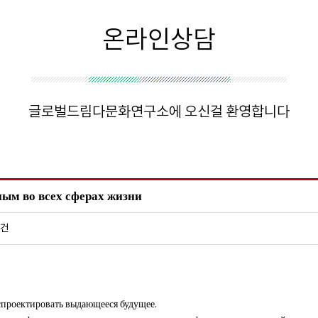
온라인상담
글로벌드림다문화연구소에 오신걸 환영합니다
ым во всех сферах жизни
0건
спроектировать выдающееся будущее.