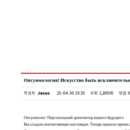
Опсуимология: Искусство быть исключительн
Jesus
작성자
25-04-30 19:35
조회
1,800회
댓글
Опсуимолог: Персональный архитектор вашего будущего
Вы создали впечатляющее настоящее. Теперь пришло время 