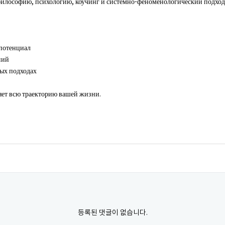
ософию, психологию, коучинг и системно-феноменологический подход для
потенциал
ний
ых подходах
яет всю траекторию вашей жизни.
등록된 댓글이 없습니다.