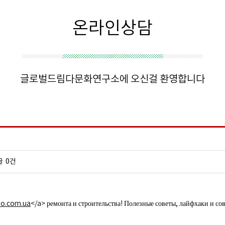
온라인상담
글로벌드림다문화연구소에 오신걸 환영합니다
글
0건
mo.com.ua
</a> ремонта и строительства! Полезные советы, лайфхаки и со