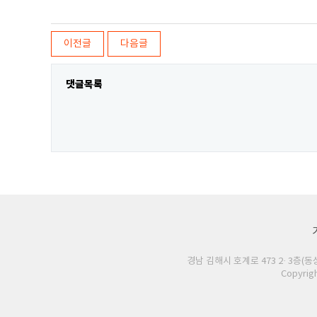
이전글
다음글
댓글목록
경남 김해시 호계로 473 2· 3층(동상동 
Copyrig