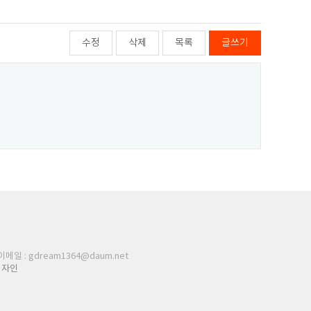
수정
삭제
목록
글쓰기
 이메일 : gdream1364@daum.net
디자인