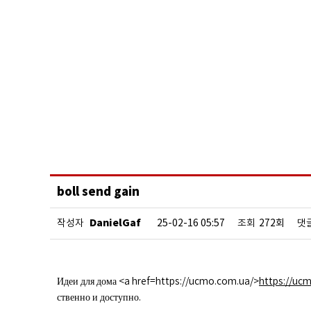
boll send gain
DanielGaf
작성자
25-02-16 05:57
조회
272회
댓
Идеи для дома <a href=https://ucmo.com.ua/>
https://uc
ственно и доступно.